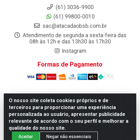
(61) 3036-9900
(61) 99800-0010
sac@atacadaobsb.com.br
Atendimento de segunda a sexta-feira das
08h às 12h e das 13h30 às 17h30
Instagram
Formas de Pagamento
O nosso site coleta cookies próprios e de
Atacadao da Limpeza F. Pereira Queiroz Comercio e
terceiros para proporcionar uma experiência
Distribuicao LTDA - Quadra Qi 10 Lotes 39 e, 41 - Setor
personalizada ao usuário, apresentar publicidade
Industrial (Taguatinga), Brasília/DF - CEP 72.135-100 -
relevante de acordo com o seu perfil e melhorar a
CNPJ 13.184.675/0001-80
qualidade do nosso site.
Aceitar
Negar não essenciais