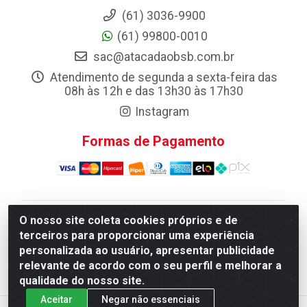
(61) 3036-9900
(61) 99800-0010
sac@atacadaobsb.com.br
Atendimento de segunda a sexta-feira das
08h às 12h e das 13h30 às 17h30
Instagram
Formas de Pagamento
O nosso site coleta cookies próprios e de
Atacadao da Limpeza F. Pereira Queiroz Comercio e
terceiros para proporcionar uma experiência
Distribuicao LTDA - Quadra Qi 10 Lotes 39 e, 41 - Setor
personalizada ao usuário, apresentar publicidade
Industrial (Taguatinga), Brasília/DF - CEP 72.135-100 -
relevante de acordo com o seu perfil e melhorar a
CNPJ 13.184.675/0001-80
qualidade do nosso site.
Aceitar
Negar não essenciais