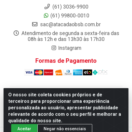
(61) 3036-9900
(61) 99800-0010
sac@atacadaobsb.com.br
Atendimento de segunda a sexta-feira das
08h às 12h e das 13h30 às 17h30
Instagram
Formas de Pagamento
O nosso site coleta cookies próprios e de
Atacadao da Limpeza F. Pereira Queiroz Comercio e
terceiros para proporcionar uma experiência
Distribuicao LTDA - Quadra Qi 10 Lotes 39 e, 41 - Setor
personalizada ao usuário, apresentar publicidade
Industrial (Taguatinga), Brasília/DF - CEP 72.135-100 -
relevante de acordo com o seu perfil e melhorar a
CNPJ 13.184.675/0001-80
qualidade do nosso site.
Aceitar
Negar não essenciais