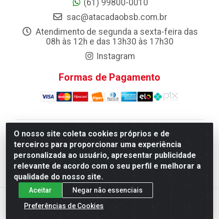
(61) 99800-0010
sac@atacadaobsb.com.br
Atendimento de segunda a sexta-feira das
08h às 12h e das 13h30 às 17h30
Instagram
Formas de Pagamento
O nosso site coleta cookies próprios e de
Atacadao da Limpeza F. Pereira Queiroz Comercio e
terceiros para proporcionar uma experiência
Distribuicao LTDA - Quadra Qi 10 Lotes 39 e, 41 - Setor
personalizada ao usuário, apresentar publicidade
Industrial (Taguatinga), Brasília/DF - CEP 72.135-100 -
relevante de acordo com o seu perfil e melhorar a
CNPJ 13.184.675/0001-80
qualidade do nosso site.
Aceitar
Negar não essenciais
Preferências de Cookies