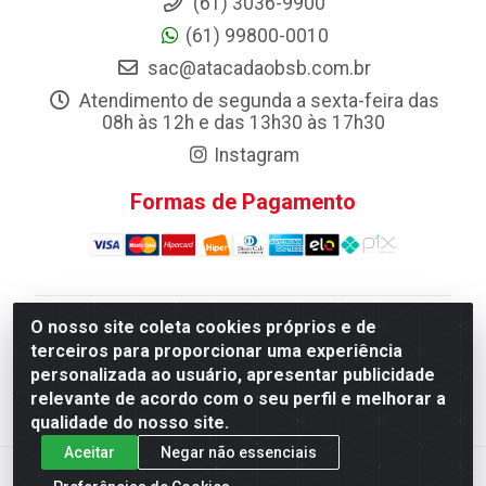
(61) 3036-9900
(61) 99800-0010
sac@atacadaobsb.com.br
Atendimento de segunda a sexta-feira das
08h às 12h e das 13h30 às 17h30
Instagram
Formas de Pagamento
O nosso site coleta cookies próprios e de
Atacadao da Limpeza F. Pereira Queiroz Comercio e
terceiros para proporcionar uma experiência
Distribuicao LTDA - Quadra Qi 10 Lotes 39 e, 41 - Setor
personalizada ao usuário, apresentar publicidade
Industrial (Taguatinga), Brasília/DF - CEP 72.135-100 -
relevante de acordo com o seu perfil e melhorar a
CNPJ 13.184.675/0001-80
qualidade do nosso site.
Aceitar
Negar não essenciais