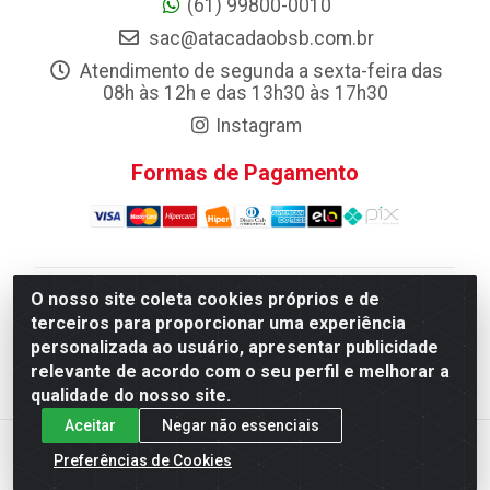
(61) 99800-0010
sac@atacadaobsb.com.br
Atendimento de segunda a sexta-feira das
08h às 12h e das 13h30 às 17h30
Instagram
Formas de Pagamento
O nosso site coleta cookies próprios e de
Atacadao da Limpeza F. Pereira Queiroz Comercio e
terceiros para proporcionar uma experiência
Distribuicao LTDA - Quadra Qi 10 Lotes 39 e, 41 - Setor
personalizada ao usuário, apresentar publicidade
Industrial (Taguatinga), Brasília/DF - CEP 72.135-100 -
relevante de acordo com o seu perfil e melhorar a
CNPJ 13.184.675/0001-80
qualidade do nosso site.
Aceitar
Negar não essenciais
Preferências de Cookies