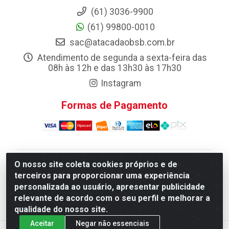
(61) 3036-9900
(61) 99800-0010
sac@atacadaobsb.com.br
Atendimento de segunda a sexta-feira das
08h às 12h e das 13h30 às 17h30
Instagram
Formas de Pagamento
O nosso site coleta cookies próprios e de
Atacadao da Limpeza F. Pereira Queiroz Comercio e
terceiros para proporcionar uma experiência
Distribuicao LTDA - Quadra Qi 10 Lotes 39 e, 41 - Setor
personalizada ao usuário, apresentar publicidade
Industrial (Taguatinga), Brasília/DF - CEP 72.135-100 -
relevante de acordo com o seu perfil e melhorar a
CNPJ 13.184.675/0001-80
qualidade do nosso site.
Aceitar
Negar não essenciais