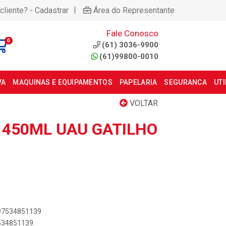
|
cliente? - Cadastrar
Área do Representante
Fale Conosco
0
(61) 3036-9900
(61)99800-0010
VA
MAQUINAS E EQUIPAMENTOS
PAPELARIA
SEGURANCA
UT
VOLTAR
 450ML UAU GATILHO
897534851139
7534851139