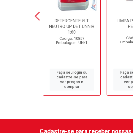
ESINF. CLORADO
DETERGENTE 5LT
LIMPA 
DC10 SPARTAN
NEUTRO UP DET UNNIR
P
1:60
ódigo: 979
Cód
Código: 10857
alagem: GL/1
Embala
Embalagem: UN/1
 seu login ou
Faça seu login ou
Faça se
astre-se para
cadastre-se para
cadast
er preços e
ver preços e
ver 
comprar
comprar
co
Cadastre-se para receber nossas 