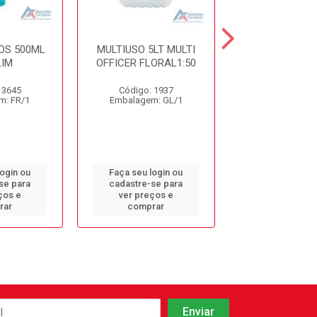
OS 500ML
MULTIUSO 5LT MULTI
DET. DESINF. 
IM
OFFICER FLORAL1:50
5LT CDC10 S
 3645
Código: 1937
Código: 9
m: FR/1
Embalagem: GL/1
Embalagem: 
login ou
Faça seu login ou
Faça seu log
se para
cadastre-se para
cadastre-se 
ços e
ver preços e
ver preços
rar
comprar
comprar