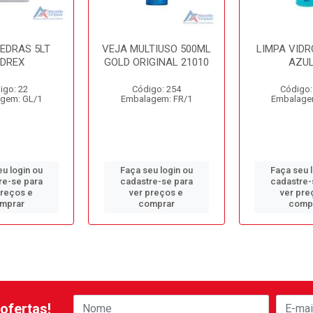
PEDRAS 5LT
VEJA MULTIUSO 500ML
LIMPA VIDR
EDREX
GOLD ORIGINAL 21010
AZUL
igo: 22
Código: 254
Código:
gem: GL/1
Embalagem: FR/1
Embalage
u login ou
Faça seu login ou
Faça seu 
re-se para
cadastre-se para
cadastre-
preços e
ver preços e
ver pre
mprar
comprar
comp
ofertas!