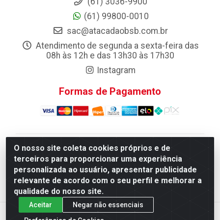
(61) 3036-9900
(61) 99800-0010
sac@atacadaobsb.com.br
Atendimento de segunda a sexta-feira das
08h às 12h e das 13h30 às 17h30
Instagram
Formas de Pagamento
O nosso site coleta cookies próprios e de
Atacadao da Limpeza F. Pereira Queiroz Comercio e
terceiros para proporcionar uma experiência
Distribuicao LTDA - Quadra Qi 10 Lotes 39 e, 41 - Setor
personalizada ao usuário, apresentar publicidade
Industrial (Taguatinga), Brasília/DF - CEP 72.135-100 -
relevante de acordo com o seu perfil e melhorar a
CNPJ 13.184.675/0001-80
qualidade do nosso site.
Aceitar
Negar não essenciais