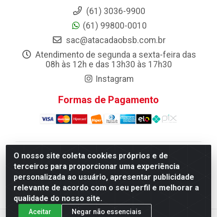
(61) 3036-9900
(61) 99800-0010
sac@atacadaobsb.com.br
Atendimento de segunda a sexta-feira das
08h às 12h e das 13h30 às 17h30
Instagram
Formas de Pagamento
O nosso site coleta cookies próprios e de
Atacadao da Limpeza F. Pereira Queiroz Comercio e
terceiros para proporcionar uma experiência
Distribuicao LTDA - Quadra Qi 10 Lotes 39 e, 41 - Setor
personalizada ao usuário, apresentar publicidade
Industrial (Taguatinga), Brasília/DF - CEP 72.135-100 -
relevante de acordo com o seu perfil e melhorar a
CNPJ 13.184.675/0001-80
qualidade do nosso site.
Aceitar
Negar não essenciais