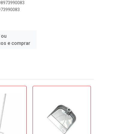
898973990083
8973990083
 ou
ços e comprar