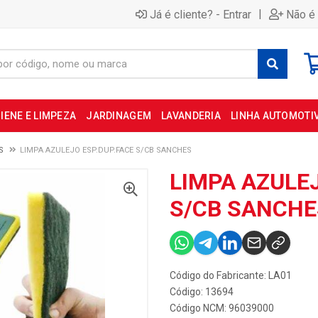
|
Já é cliente? - Entrar
Não é 
IENE E LIMPEZA
JARDINAGEM
LAVANDERIA
LINHA AUTOMOTI
S
LIMPA AZULEJO ESP.DUP.FACE S/CB SANCHES
LIMPA AZULEJ
S/CB SANCHE
Código do Fabricante: LA01
Código: 13694
Código NCM: 96039000