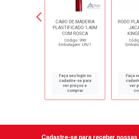
TOSA REF. 9253C
CABO DE MADEIRA
RODO PL
PLASTIFICADO 1,40M
JAC
COM ROSCA
KING
ódigo: 1153
Código: 990
Códig
alagem: UN/1
Embalagem: UN/1
Embala
 seu login ou
Faça seu login ou
Faça se
astre-se para
cadastre-se para
cadast
er preços e
ver preços e
ver 
comprar
comprar
co
Cadastre-se para receber nossas 