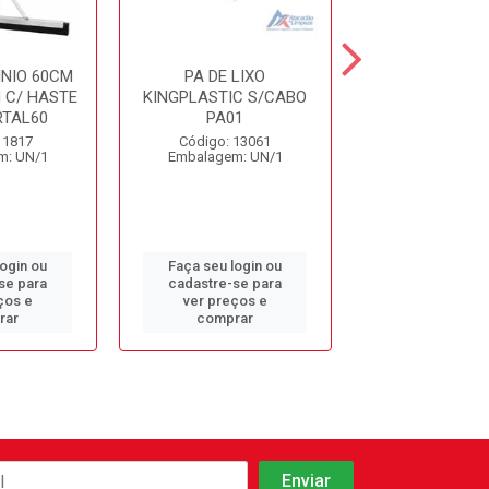
NIO 60CM
PA DE LIXO
PA JEITOSA REF
 C/ HASTE
KINGPLASTIC S/CABO
RTAL60
PA01
Código: 11
 1817
Código: 13061
Embalagem: 
m: UN/1
Embalagem: UN/1
login ou
Faça seu login ou
Faça seu log
se para
cadastre-se para
cadastre-se 
ços e
ver preços e
ver preços
rar
comprar
comprar