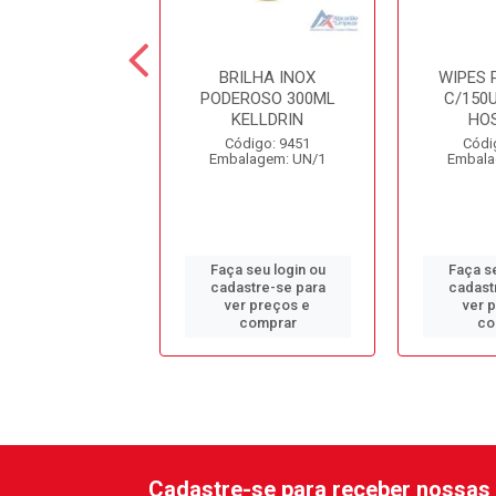
MEABILIZANTE
BRILHA INOX
WIPES 
LARIM 5LT
PODEROSO 300ML
C/150U
KELLDRIN
HO
ódigo: 1958
Código: 9451
Códi
alagem: GL/1
Embalagem: UN/1
Embala
 seu login ou
Faça seu login ou
Faça se
astre-se para
cadastre-se para
cadast
er preços e
ver preços e
ver 
comprar
comprar
co
Cadastre-se para receber nossas 