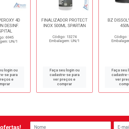
PEROXY 4D
FINALIZADOR PROTECT
BZ DISSOL
N DESINF.
INOX 500ML SPARTAN
450
SPITAL
Código: 13274
Código:
go: 6945
Embalagem: UN/1
Embalage
gem: UN/1
u login ou
Faça seu login ou
Faça seu 
re-se para
cadastre-se para
cadastre-
preços e
ver preços e
ver pre
mprar
comprar
comp
ofertas!