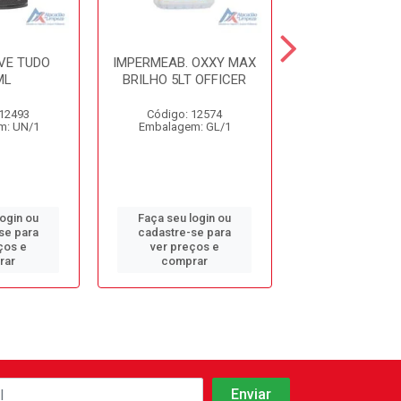
VE TUDO
IMPERMEAB. OXXY MAX
IMPERMEABIL
ML
BRILHO 5LT OFFICER
CLARIM 5
 12493
Código: 12574
Código: 19
m: UN/1
Embalagem: GL/1
Embalagem: 
login ou
Faça seu login ou
Faça seu log
se para
cadastre-se para
cadastre-se 
ços e
ver preços e
ver preços
rar
comprar
comprar