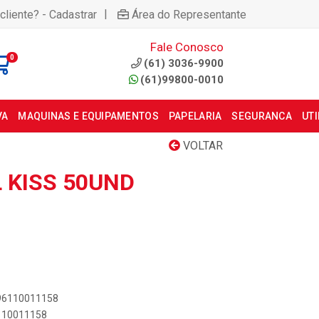
|
cliente? - Cadastrar
Área do Representante
Fale Conosco
0
(61) 3036-9900
(61)99800-0010
VA
MAQUINAS E EQUIPAMENTOS
PAPELARIA
SEGURANCA
UT
VOLTAR
 KISS 50UND
896110011158
6110011158