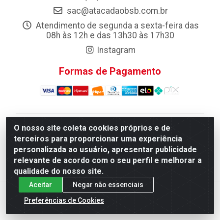
sac@atacadaobsb.com.br
Atendimento de segunda a sexta-feira das
08h às 12h e das 13h30 às 17h30
Instagram
Formas de Pagamento
O nosso site coleta cookies próprios e de
Atacadao da Limpeza F. Pereira Queiroz Comercio e
terceiros para proporcionar uma experiência
Distribuicao LTDA - Quadra Qi 10 Lotes 39 e, 41 - Setor
personalizada ao usuário, apresentar publicidade
Industrial (Taguatinga), Brasília/DF - CEP 72.135-100 -
relevante de acordo com o seu perfil e melhorar a
CNPJ 13.184.675/0001-80
qualidade do nosso site.
Aceitar
Negar não essenciais
Preferências de Cookies