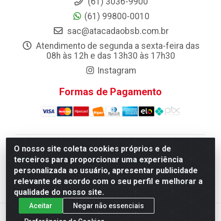
(61) 3036-9900
(61) 99800-0010
sac@atacadaobsb.com.br
Atendimento de segunda a sexta-feira das
08h às 12h e das 13h30 às 17h30
Instagram
Formas de Pagamento
O nosso site coleta cookies próprios e de
Atacadao da Limpeza F. Pereira Queiroz Comercio e
terceiros para proporcionar uma experiência
Distribuicao LTDA - Quadra Qi 10 Lotes 39 e, 41 - Setor
personalizada ao usuário, apresentar publicidade
Industrial (Taguatinga), Brasília/DF - CEP 72.135-100 -
relevante de acordo com o seu perfil e melhorar a
CNPJ 13.184.675/0001-80
qualidade do nosso site.
Aceitar
Negar não essenciais