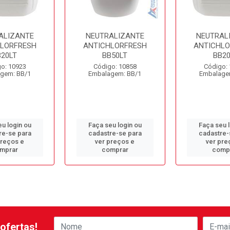
ALIZANTE
NEUTRALIZANTE
NEUTRAL
LORFRESH
ANTICHLORFRESH
ANTICHLO
B20LT
BB50LT
BB20
o: 10923
Código: 10858
Código:
gem: BB/1
Embalagem: BB/1
Embalage
u login ou
Faça seu login ou
Faça seu 
re-se para
cadastre-se para
cadastre-
preços e
ver preços e
ver pre
mprar
comprar
comp
ofertas!