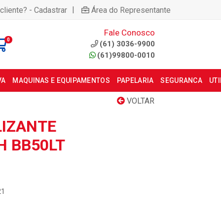
|
cliente? - Cadastrar
Área do Representante
Fale Conosco
0
(61) 3036-9900
(61)99800-0010
VA
MAQUINAS E EQUIPAMENTOS
PAPELARIA
SEGURANCA
UT
VOLTAR
LIZANTE
 BB50LT
21