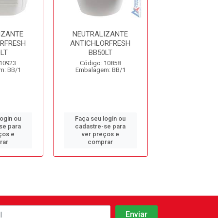
IZANTE
NEUTRALIZANTE
NEUTRALIZ
RFRESH
ANTICHLORFRESH
ANTICHLOR
LT
BB50LT
BB20LT
 10923
Código: 10858
Código: 10
m: BB/1
Embalagem: BB/1
Embalagem: 
login ou
Faça seu login ou
Faça seu log
se para
cadastre-se para
cadastre-se 
ços e
ver preços e
ver preços
rar
comprar
comprar