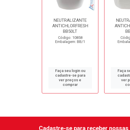
TRALIZANTE
NEUTRALIZANTE
NEUTR
CHLORFRESH
ANTICHLORFRESH
ANTICH
BB20LT
BB50LT
B
digo: 10923
Código: 10858
Códig
alagem: BB/1
Embalagem: BB/1
Embala
 seu login ou
Faça seu login ou
Faça se
astre-se para
cadastre-se para
cadast
er preços e
ver preços e
ver 
comprar
comprar
co
Cadastre-se para receber nossas 