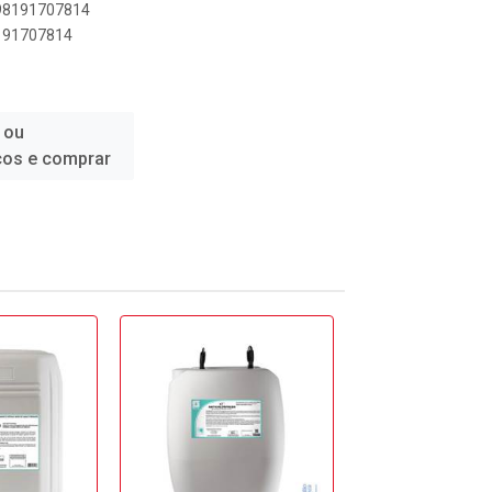
898191707814
8191707814
 ou
ços e comprar