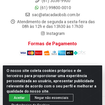
(61) 3036-9900
(61) 99800-0010
sac@atacadaobsb.com.br
Atendimento de segunda a sexta-feira das
08h às 12h e das 13h30 às 17h30
Instagram
Formas de Pagamento
O nosso site coleta cookies próprios e de
Atacadao da Limpeza F. Pereira Queiroz Comercio e
terceiros para proporcionar uma experiência
Distribuicao LTDA - Quadra Qi 10 Lotes 39 e, 41 - Setor
personalizada ao usuário, apresentar publicidade
Industrial (Taguatinga), Brasília/DF - CEP 72.135-100 -
relevante de acordo com o seu perfil e melhorar a
CNPJ 13.184.675/0001-80
qualidade do nosso site.
Aceitar
Negar não essenciais