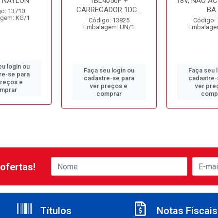
E NAYLON
1BL4050F +
18V, NÃO A
CARREGADOR 1DC...
BA..
o: 13710
gem: KG/1
Código: 13825
Código:
Embalagem: UN/1
Embalage
u login ou
Faça seu login ou
Faça seu 
re-se para
cadastre-se para
cadastre-
preços e
ver preços e
ver pre
mprar
comprar
comp
ofertas!
Títulos
Notas Fiscais