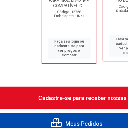
RIA 18V, NÃO
PARA MOD. EN401MP,
FIO D
ANHA IMPLE...
COMPATÍVEL C...
Códig
Embala
digo: 13761
Código: 12758
alagem: UN/1
Embalagem: UN/1
Faça se
 seu login ou
Faça seu login ou
cadast
astre-se para
cadastre-se para
ver 
er preços e
ver preços e
co
comprar
comprar
Cadastre-se para receber nossas 
Meus Pedidos