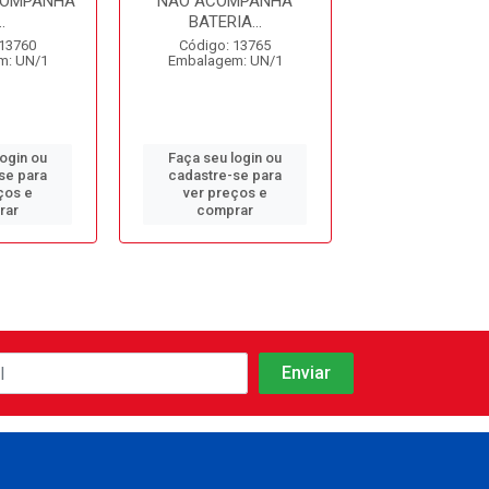
COMPANHA
NÃO ACOMPANHA
BATERIA 18V
.
BATERIA...
ACOMPANHA IM
 13760
Código: 13765
Código: 13
m: UN/1
Embalagem: UN/1
Embalagem: 
login ou
Faça seu login ou
Faça seu log
se para
cadastre-se para
cadastre-se 
ços e
ver preços e
ver preços
rar
comprar
comprar