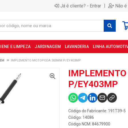
|
Já é cliente? - Entrar
Não é 
IENE E LIMPEZA
JARDINAGEM
LAVANDERIA
LINHA AUTOMOTI
GEM
IMPLEMENTO MOTOPODA 300MM P/EY403MP
IMPLEMENTO
P/EY403MP
Código do Fabricante: 191T39-5
Código: 14086
Código NCM: 84679900