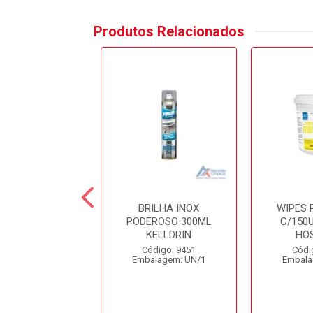
Produtos Relacionados
NE LIQUIDO 1LT
BRILHA INOX
WIPES 
ÓLEO USP
PODEROSO 300ML
C/150U
KELLDRIN
HO
digo: 13467
Código: 9451
Códi
alagem: LT/1
Embalagem: UN/1
Embala