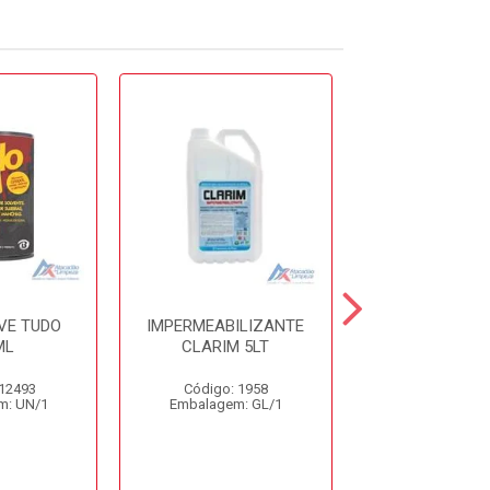
VE TUDO
IMPERMEABILIZANTE
SILICONE LIQU
ML
CLARIM 5LT
ÓLEO US
 12493
Código: 1958
Código: 13
m: UN/1
Embalagem: GL/1
Embalagem: 