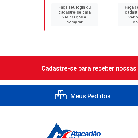
 seu login ou
Faça seu login ou
Faça se
astre-se para
cadastre-se para
cadast
er preços e
ver preços e
ver 
comprar
comprar
co
Cadastre-se para receber nossas 
Meus Pedidos