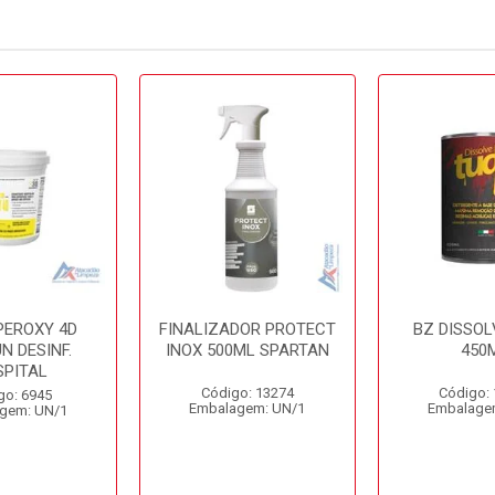
PEROXY 4D
FINALIZADOR PROTECT
BZ DISSOL
N DESINF.
INOX 500ML SPARTAN
450
SPITAL
Código: 13274
Código:
go: 6945
Embalagem: UN/1
Embalage
gem: UN/1