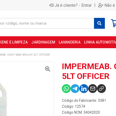
|
Já é cliente? - Entrar
Não é 
IENE E LIMPEZA
JARDINAGEM
LAVANDERIA
LINHA AUTOMOTI
EAB. OXXY MAX BRILHO 5LT OFFICER
IMPERMEAB. 
5LT OFFICER
Código do Fabricante: 3381
Código: 12574
Código NCM: 34042020