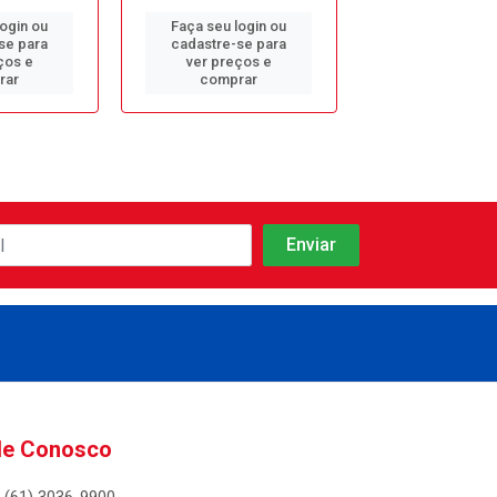
login ou
Faça seu login ou
Faça seu log
se para
cadastre-se para
cadastre-se 
ços e
ver preços e
ver preços
rar
comprar
comprar
le Conosco