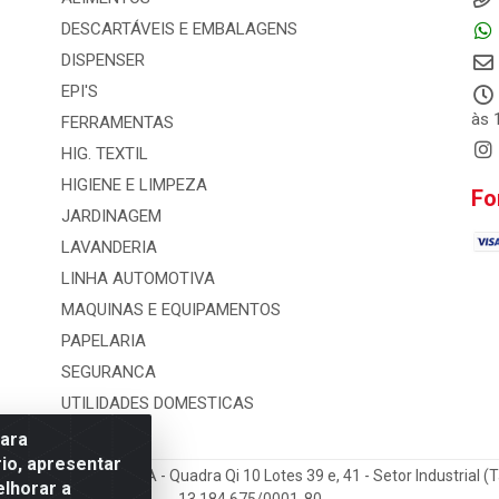
DESCARTÁVEIS E EMBALAGENS
DISPENSER
EPI'S
às 
FERRAMENTAS
HIG. TEXTIL
HIGIENE E LIMPEZA
Fo
JARDINAGEM
LAVANDERIA
LINHA AUTOMOTIVA
MAQUINAS E EQUIPAMENTOS
PAPELARIA
SEGURANCA
UTILIDADES DOMESTICAS
para
io, apresentar
 e Distribuicao LTDA - Quadra Qi 10 Lotes 39 e, 41 - Setor Industrial (
elhorar a
13.184.675/0001-80