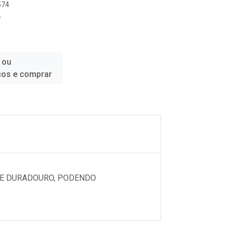
574
4
 ou
ços e comprar
 E DURADOURO, PODENDO