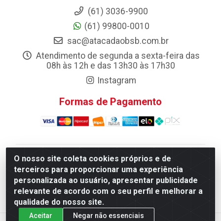
(61) 3036-9900
(61) 99800-0010
sac@atacadaobsb.com.br
Atendimento de segunda a sexta-feira das
08h às 12h e das 13h30 às 17h30
Instagram
Formas de Pagamento
O nosso site coleta cookies próprios e de
Atacadao da Limpeza F. Pereira Queiroz Comercio e
terceiros para proporcionar uma experiência
Distribuicao LTDA - Quadra Qi 10 Lotes 39 e, 41 - Setor
personalizada ao usuário, apresentar publicidade
Industrial (Taguatinga), Brasília/DF - CEP 72.135-100 -
relevante de acordo com o seu perfil e melhorar a
CNPJ 13.184.675/0001-80
qualidade do nosso site.
Aceitar
Negar não essenciais