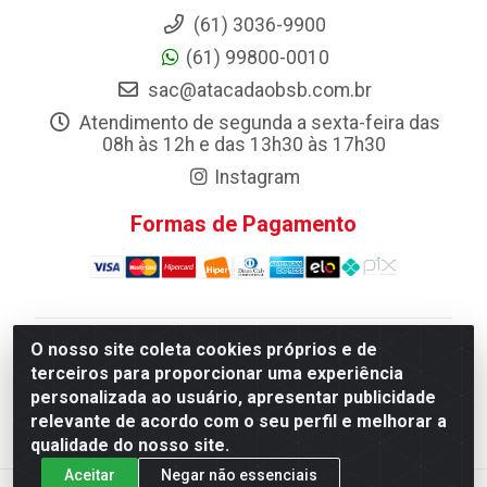
(61) 3036-9900
(61) 99800-0010
sac@atacadaobsb.com.br
Atendimento de segunda a sexta-feira das
08h às 12h e das 13h30 às 17h30
Instagram
Formas de Pagamento
O nosso site coleta cookies próprios e de
Atacadao da Limpeza F. Pereira Queiroz Comercio e
terceiros para proporcionar uma experiência
Distribuicao LTDA - Quadra Qi 10 Lotes 39 e, 41 - Setor
personalizada ao usuário, apresentar publicidade
Industrial (Taguatinga), Brasília/DF - CEP 72.135-100 -
relevante de acordo com o seu perfil e melhorar a
CNPJ 13.184.675/0001-80
qualidade do nosso site.
Aceitar
Negar não essenciais