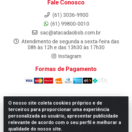
Fale Conosco
(61) 3036-9900
(61) 99800-0010
sac@atacadaobsb.com.br
Atendimento de segunda a sexta-feira das
08h às 12h e das 13h30 às 17h30
Instagram
Formas de Pagamento
O nosso site coleta cookies próprios e de
Atacadao da Limpeza F. Pereira Queiroz Comercio e
terceiros para proporcionar uma experiência
Distribuicao LTDA - Quadra Qi 10 Lotes 39 e, 41 - Setor
personalizada ao usuário, apresentar publicidade
Industrial (Taguatinga), Brasília/DF - CEP 72.135-100 -
relevante de acordo com o seu perfil e melhorar a
CNPJ 13.184.675/0001-80
qualidade do nosso site.