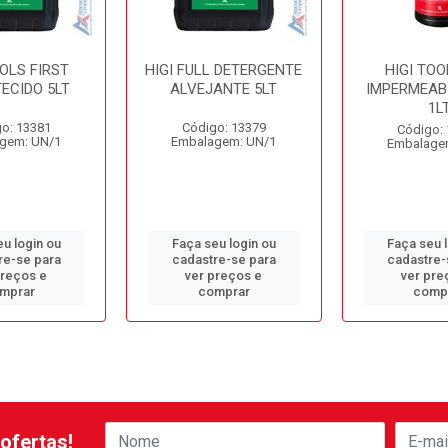
OOLS FIRST
HIGI FULL DETERGENTE
HIGI TOO
TECIDO 5LT
ALVEJANTE 5LT
IMPERMEAB
1L
o: 13381
Código: 13379
Código:
gem: UN/1
Embalagem: UN/1
Embalage
u login ou
Faça seu login ou
Faça seu 
re-se para
cadastre-se para
cadastre-
preços e
ver preços e
ver pre
mprar
comprar
comp
ofertas!