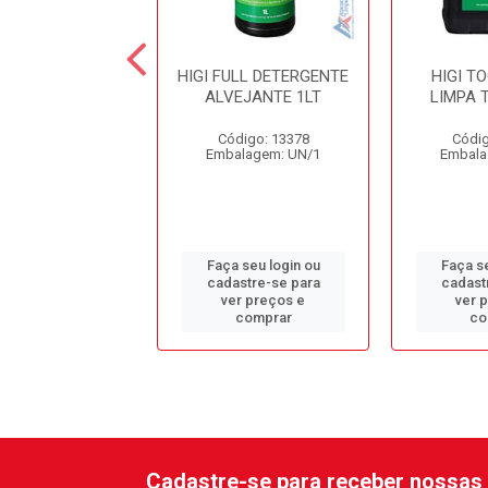
OOLS SOLVENTE
HIGI FULL DETERGENTE
HIGI T
REMOÇÃO DE
ALVEJANTE 1LT
LIMPA 
S TECIDOS 1LT
Código: 13378
Códig
digo: 13377
Embalagem: UN/1
Embala
alagem: UN/1
 seu login ou
Faça seu login ou
Faça se
astre-se para
cadastre-se para
cadast
er preços e
ver preços e
ver 
comprar
comprar
co
Cadastre-se para receber nossas 