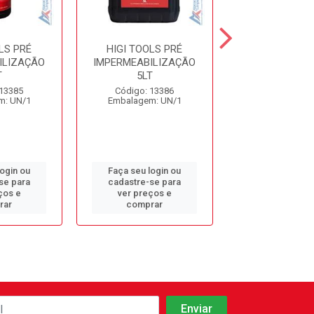
LS PRÉ
HIGI TOOLS PRÉ
HIGI TOOLS S
ILIZAÇÃO
IMPERMEABILIZAÇÃO
P/ REMOÇÃ
T
5LT
MANCHAS TECI
 13385
Código: 13386
Código: 13
m: UN/1
Embalagem: UN/1
Embalagem: 
login ou
Faça seu login ou
Faça seu log
se para
cadastre-se para
cadastre-se 
ços e
ver preços e
ver preços
rar
comprar
comprar