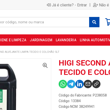
|
Já é cliente? - Entrar
Não é 
IENE E LIMPEZA
JARDINAGEM
LAVANDERIA
LINHA AUTOMOTI
OND ALVEJANTE LIMPA TECIDO E COLCHÃO 5LT
HIGI SECOND
TECIDO E COL
Código do Fabricante: P238058
Código: 13384
Código NCM: 38249941