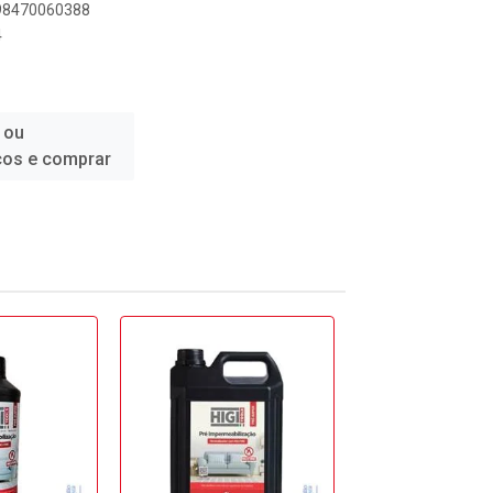
898470060388
4
 ou
ços e comprar