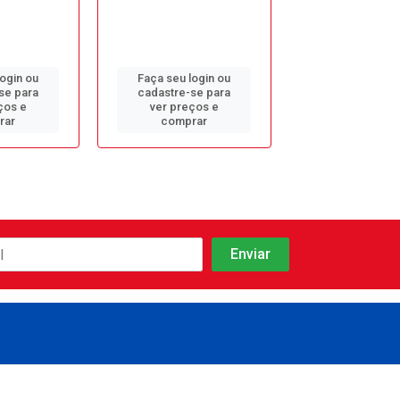
login ou
Faça seu login ou
Faça seu log
se para
cadastre-se para
cadastre-se 
ços e
ver preços e
ver preços
rar
comprar
comprar