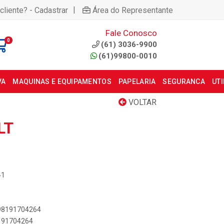
|
cliente? - Cadastrar
Área do Representante
Fale Conosco
0
(61) 3036-9900
(61)99800-0010
VA
MAQUINAS E EQUIPAMENTOS
PAPELARIA
SEGURANCA
UT
VOLTAR
LT
41
898191704264
8191704264