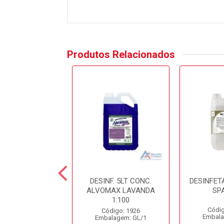
Produtos Relacionados
NFETANTE 5LT
DESINF. 5LT CONC.
DESINFET
ANDA STILL
ALVOMAX LAVANDA
SP
1:100
digo: 10798
Códig
Código: 1926
alagem: GL/1
Embala
Embalagem: GL/1