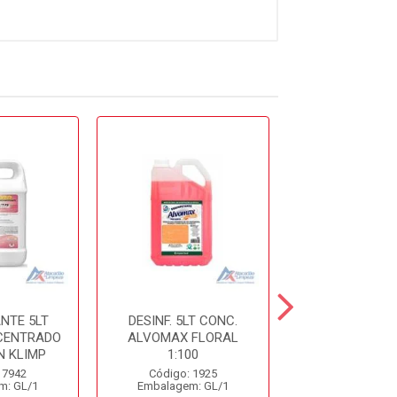
NTE 5LT
DESINF. 5LT CONC.
DESINFETANT
CENTRADO
ALVOMAX FLORAL
LAVANDA S
 KLIMP
1:100
Código: 10
 7942
Código: 1925
Embalagem: 
m: GL/1
Embalagem: GL/1