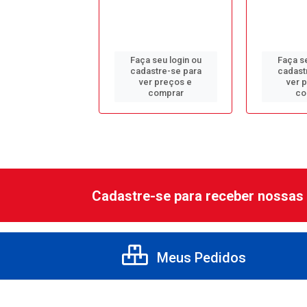
 seu login ou
Faça seu login ou
Faça se
astre-se para
cadastre-se para
cadast
er preços e
ver preços e
ver 
comprar
comprar
co
Cadastre-se para receber nossas 
Meus Pedidos