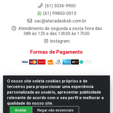
(61) 3036-9900
(61) 99800-0010
sac@atacadaobsb.com.br
Atendimento de segunda a sexta-feira das
08h às 12h e das 13h30 às 17h30
Instagram
Formas de Pagamento
O nosso site coleta cookies próprios e de
Atacadao da Limpeza F. Pereira Queiroz Comercio e
terceiros para proporcionar uma experiência
Distribuicao LTDA - Quadra Qi 10 Lotes 39 e, 41 - Setor
personalizada ao usuário, apresentar publicidade
Industrial (Taguatinga), Brasília/DF - CEP 72.135-100 -
relevante de acordo com o seu perfil e melhorar a
CNPJ 13.184.675/0001-80
qualidade do nosso site.
Aceitar
Negar não essenciais