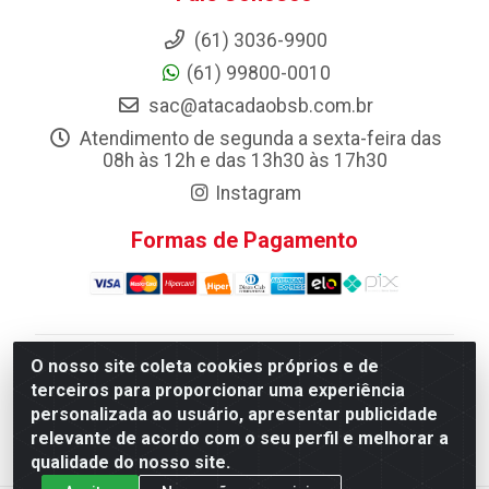
(61) 3036-9900
(61) 99800-0010
sac@atacadaobsb.com.br
Atendimento de segunda a sexta-feira das
08h às 12h e das 13h30 às 17h30
Instagram
Formas de Pagamento
O nosso site coleta cookies próprios e de
Atacadao da Limpeza F. Pereira Queiroz Comercio e
terceiros para proporcionar uma experiência
Distribuicao LTDA - Quadra Qi 10 Lotes 39 e, 41 - Setor
personalizada ao usuário, apresentar publicidade
Industrial (Taguatinga), Brasília/DF - CEP 72.135-100 -
relevante de acordo com o seu perfil e melhorar a
CNPJ 13.184.675/0001-80
qualidade do nosso site.