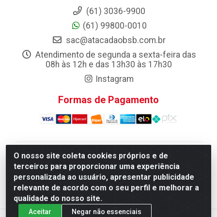
(61) 3036-9900
(61) 99800-0010
sac@atacadaobsb.com.br
Atendimento de segunda a sexta-feira das
08h às 12h e das 13h30 às 17h30
Instagram
Formas de Pagamento
O nosso site coleta cookies próprios e de
Atacadao da Limpeza F. Pereira Queiroz Comercio e
terceiros para proporcionar uma experiência
Distribuicao LTDA - Quadra Qi 10 Lotes 39 e, 41 - Setor
personalizada ao usuário, apresentar publicidade
Industrial (Taguatinga), Brasília/DF - CEP 72.135-100 -
relevante de acordo com o seu perfil e melhorar a
CNPJ 13.184.675/0001-80
qualidade do nosso site.
Aceitar
Negar não essenciais