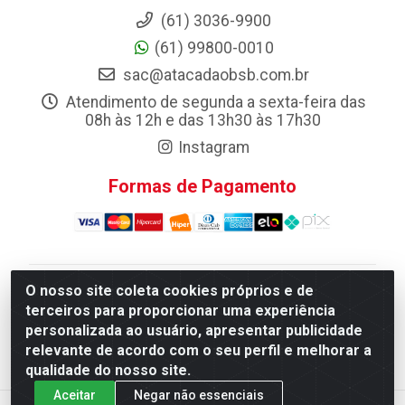
(61) 3036-9900
(61) 99800-0010
sac@atacadaobsb.com.br
Atendimento de segunda a sexta-feira das
08h às 12h e das 13h30 às 17h30
Instagram
Formas de Pagamento
O nosso site coleta cookies próprios e de
Atacadao da Limpeza F. Pereira Queiroz Comercio e
terceiros para proporcionar uma experiência
Distribuicao LTDA - Quadra Qi 10 Lotes 39 e, 41 - Setor
personalizada ao usuário, apresentar publicidade
Industrial (Taguatinga), Brasília/DF - CEP 72.135-100 -
relevante de acordo com o seu perfil e melhorar a
CNPJ 13.184.675/0001-80
qualidade do nosso site.
Aceitar
Negar não essenciais