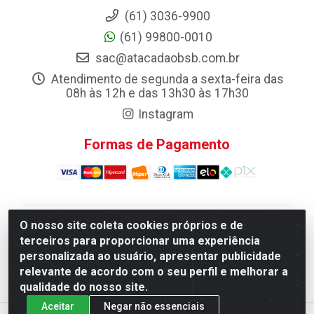
(61) 3036-9900
(61) 99800-0010
sac@atacadaobsb.com.br
Atendimento de segunda a sexta-feira das
08h às 12h e das 13h30 às 17h30
Instagram
Formas de Pagamento
O nosso site coleta cookies próprios e de
Atacadao da Limpeza F. Pereira Queiroz Comercio e
terceiros para proporcionar uma experiência
Distribuicao LTDA - Quadra Qi 10 Lotes 39 e, 41 - Setor
personalizada ao usuário, apresentar publicidade
Industrial (Taguatinga), Brasília/DF - CEP 72.135-100 -
relevante de acordo com o seu perfil e melhorar a
CNPJ 13.184.675/0001-80
qualidade do nosso site.
Aceitar
Negar não essenciais