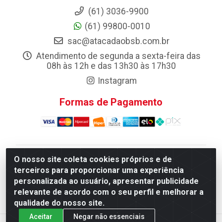
(61) 3036-9900
(61) 99800-0010
sac@atacadaobsb.com.br
Atendimento de segunda a sexta-feira das
08h às 12h e das 13h30 às 17h30
Instagram
Formas de Pagamento
O nosso site coleta cookies próprios e de
Atacadao da Limpeza F. Pereira Queiroz Comercio e
terceiros para proporcionar uma experiência
Distribuicao LTDA - Quadra Qi 10 Lotes 39 e, 41 - Setor
personalizada ao usuário, apresentar publicidade
Industrial (Taguatinga), Brasília/DF - CEP 72.135-100 -
relevante de acordo com o seu perfil e melhorar a
CNPJ 13.184.675/0001-80
qualidade do nosso site.
Aceitar
Negar não essenciais