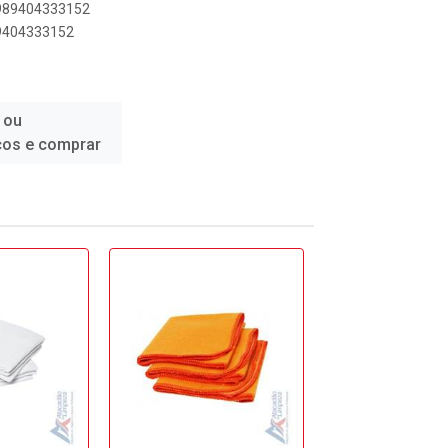
8989404333152
89404333152
 ou
ços e comprar