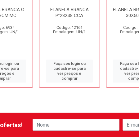
A BRANCA G
FLANELA BRANCA
FLANELA BR
8CM MC
P”28X38 CCA
30X50
go: 6934
Código: 12161
Código:
gem: UN/1
Embalagem: UN/1
Embalage
u login ou
Faça seu login ou
Faça seu 
re-se para
cadastre-se para
cadastre-
preços e
ver preços e
ver pre
mprar
comprar
comp
ofertas!