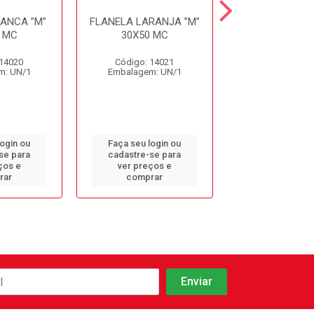
ANCA ”M”
FLANELA LARANJA ”M”
FLANELA LARA
 MC
30X50 MC
28X38 M
 14020
Código: 14021
Código: 14
m: UN/1
Embalagem: UN/1
Embalagem: 
login ou
Faça seu login ou
Faça seu log
se para
cadastre-se para
cadastre-se 
ços e
ver preços e
ver preços
rar
comprar
comprar