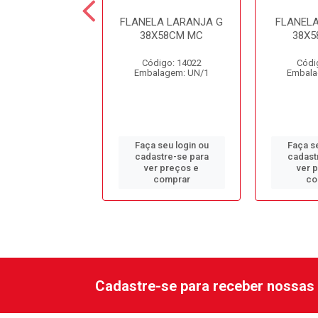
A LARANJA ”P”
FLANELA LARANJA G
FLANEL
28X38 MC
38X58CM MC
38X5
digo: 14023
Código: 14022
Códi
alagem: UN/1
Embalagem: UN/1
Embala
 seu login ou
Faça seu login ou
Faça se
astre-se para
cadastre-se para
cadast
er preços e
ver preços e
ver 
comprar
comprar
co
Cadastre-se para receber nossas 