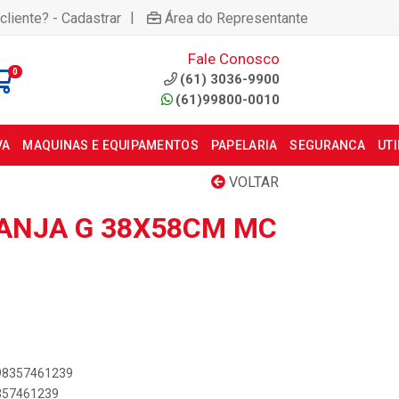
|
cliente? - Cadastrar
Área do Representante
Fale Conosco
0
(61) 3036-9900
(61)99800-0010
VA
MAQUINAS E EQUIPAMENTOS
PAPELARIA
SEGURANCA
UT
VOLTAR
ANJA G 38X58CM MC
898357461239
8357461239