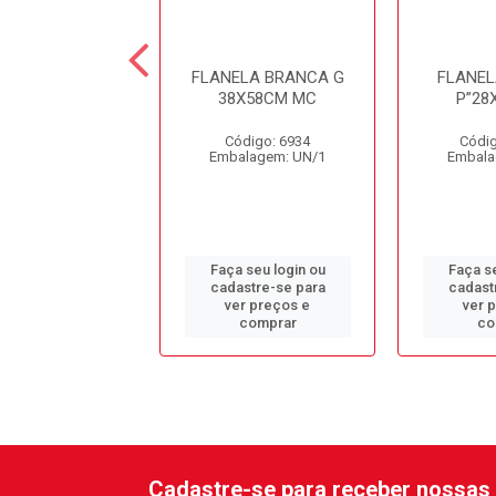
LA LARANJA”G”
FLANELA BRANCA G
FLANEL
M UNIAO TEXTIL
38X58CM MC
P”28
ódigo: 817
Código: 6934
Códig
alagem: UN/1
Embalagem: UN/1
Embala
 seu login ou
Faça seu login ou
Faça se
astre-se para
cadastre-se para
cadast
er preços e
ver preços e
ver 
comprar
comprar
co
Cadastre-se para receber nossas 