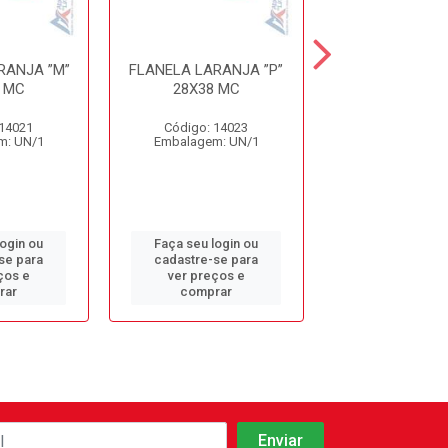
RANJA ”M”
FLANELA LARANJA ”P”
FLANELA LARA
 MC
28X38 MC
38X58CM UNIAO
 14021
Código: 14023
Código: 8
m: UN/1
Embalagem: UN/1
Embalagem: 
login ou
Faça seu login ou
Faça seu log
se para
cadastre-se para
cadastre-se 
ços e
ver preços e
ver preços
rar
comprar
comprar