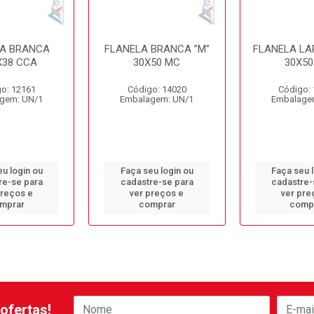
A BRANCA
FLANELA BRANCA ”M”
FLANELA LA
X38 CCA
30X50 MC
30X50
o: 12161
Código: 14020
Código:
gem: UN/1
Embalagem: UN/1
Embalage
u login ou
Faça seu login ou
Faça seu 
re-se para
cadastre-se para
cadastre-
preços e
ver preços e
ver pre
mprar
comprar
comp
ofertas!