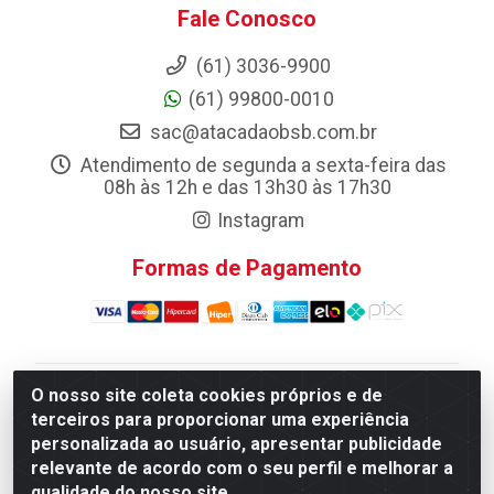
Fale Conosco
(61) 3036-9900
(61) 99800-0010
sac@atacadaobsb.com.br
Atendimento de segunda a sexta-feira das
08h às 12h e das 13h30 às 17h30
Instagram
Formas de Pagamento
O nosso site coleta cookies próprios e de
Atacadao da Limpeza F. Pereira Queiroz Comercio e
terceiros para proporcionar uma experiência
Distribuicao LTDA - Quadra Qi 10 Lotes 39 e, 41 - Setor
personalizada ao usuário, apresentar publicidade
Industrial (Taguatinga), Brasília/DF - CEP 72.135-100 -
relevante de acordo com o seu perfil e melhorar a
CNPJ 13.184.675/0001-80
qualidade do nosso site.