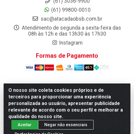
(61) 3036-9900
(61) 99800-0010
sac@atacadaobsb.com.br
Atendimento de segunda a sexta-feira das
08h às 12h e das 13h30 às 17h30
Instagram
Formas de Pagamento
O nosso site coleta cookies próprios e de
Atacadao da Limpeza F. Pereira Queiroz Comercio e
terceiros para proporcionar uma experiência
Distribuicao LTDA - Quadra Qi 10 Lotes 39 e, 41 - Setor
personalizada ao usuário, apresentar publicidade
Industrial (Taguatinga), Brasília/DF - CEP 72.135-100 -
relevante de acordo com o seu perfil e melhorar a
CNPJ 13.184.675/0001-80
qualidade do nosso site.
Aceitar
Negar não essenciais