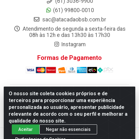
(61) 3036-9900
(61) 99800-0010
sac@atacadaobsb.com.br
Atendimento de segunda a sexta-feira das
08h às 12h e das 13h30 às 17h30
Instagram
Formas de Pagamento
O nosso site coleta cookies próprios e de
Atacadao da Limpeza F. Pereira Queiroz Comercio e
terceiros para proporcionar uma experiência
Distribuicao LTDA - Quadra Qi 10 Lotes 39 e, 41 - Setor
personalizada ao usuário, apresentar publicidade
Industrial (Taguatinga), Brasília/DF - CEP 72.135-100 -
relevante de acordo com o seu perfil e melhorar a
CNPJ 13.184.675/0001-80
qualidade do nosso site.
Aceitar
Negar não essenciais