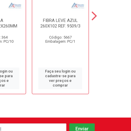
RA
FIBRA LEVE AZUL
SUPORTE M
2X260MM
260X102 REF. 9509/3
P/FIBRA BE
REF.951
: 364
Código: 5667
Código: 11
: PC/10
Embalagem: PC/1
Embalagem: 
login ou
Faça seu login ou
Faça seu log
se para
cadastre-se para
cadastre-se 
ços e
ver preços e
ver preços
rar
comprar
comprar