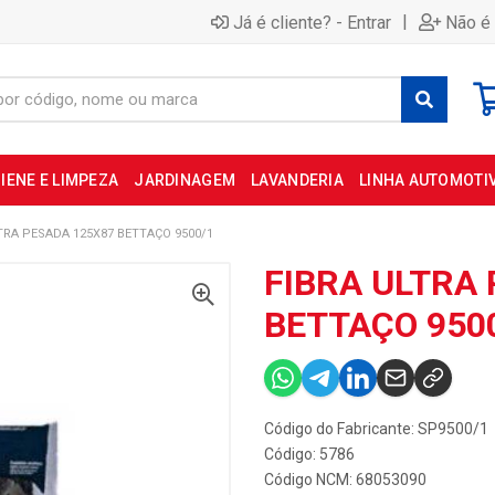
|
Já é cliente? - Entrar
Não é 
IENE E LIMPEZA
JARDINAGEM
LAVANDERIA
LINHA AUTOMOTI
TRA PESADA 125X87 BETTAÇO 9500/1
FIBRA ULTRA
BETTAÇO 950
Código do Fabricante: SP9500/1
Código: 5786
Código NCM: 68053090