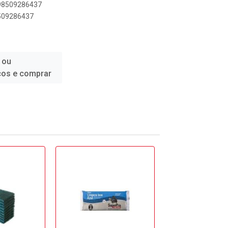
898509286437
8509286437
 ou
ços e comprar