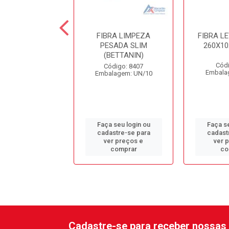
RTE MANUAL
FIBRA LIMPEZA
FIBRA L
BRA BETTACO
PESADA SLIM
260X1
REF.9515
(BETTANIN)
Códi
ódigo: 1158
Código: 8407
Embala
alagem: UN/1
Embalagem: UN/10
 seu login ou
Faça seu login ou
Faça se
astre-se para
cadastre-se para
cadast
er preços e
ver preços e
ver 
comprar
comprar
co
Cadastre-se para receber nossas 