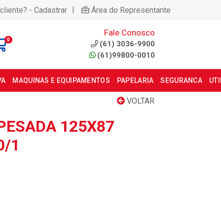
|
cliente? - Cadastrar
Área do Representante
Fale Conosco
0
(61) 3036-9900
(61)99800-0010
VA
MAQUINAS E EQUIPAMENTOS
PAPELARIA
SEGURANCA
UT
VOLTAR
 PESADA 125X87
0/1