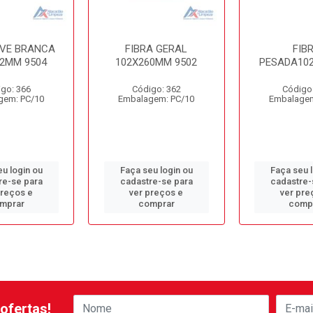
EVE BRANCA
FIBRA GERAL
FIB
02MM 9504
102X260MM 9502
PESADA10
go: 366
Código: 362
Código
gem: PC/10
Embalagem: PC/10
Embalagem
u login ou
Faça seu login ou
Faça seu 
re-se para
cadastre-se para
cadastre-
preços e
ver preços e
ver pre
mprar
comprar
comp
ofertas!