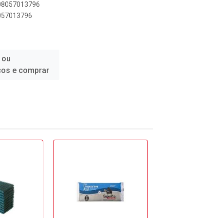
908057013796
8057013796
 ou
ços e comprar