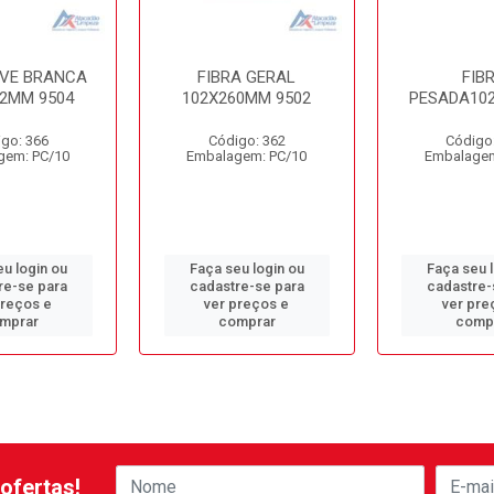
EVE BRANCA
FIBRA GERAL
FIB
02MM 9504
102X260MM 9502
PESADA10
go: 366
Código: 362
Código
gem: PC/10
Embalagem: PC/10
Embalagem
u login ou
Faça seu login ou
Faça seu 
re-se para
cadastre-se para
cadastre-
preços e
ver preços e
ver pre
mprar
comprar
comp
ofertas!