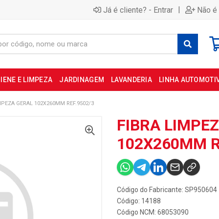
|
Já é cliente? - Entrar
Não é 
IENE E LIMPEZA
JARDINAGEM
LAVANDERIA
LINHA AUTOMOTI
MPEZA GERAL 102X260MM REF.9502/3
FIBRA LIMPE
102X260MM R
Código do Fabricante: SP950604
Código: 14188
Código NCM: 68053090