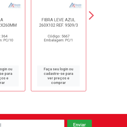
RA
FIBRA LEVE AZUL
SUPORTE M
2X260MM
260X102 REF. 9509/3
P/FIBRA BE
REF.951
: 364
Código: 5667
Código: 11
: PC/10
Embalagem: PC/1
Embalagem: 
login ou
Faça seu login ou
Faça seu log
se para
cadastre-se para
cadastre-se 
ços e
ver preços e
ver preços
rar
comprar
comprar