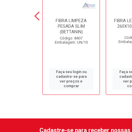
RTE MANUAL
FIBRA LIMPEZA
FIBRA L
BRA BETTACO
PESADA SLIM
260X1
REF.9515
(BETTANIN)
Códi
ódigo: 1158
Código: 8407
Embala
alagem: UN/1
Embalagem: UN/10
 seu login ou
Faça seu login ou
Faça se
astre-se para
cadastre-se para
cadast
er preços e
ver preços e
ver 
comprar
comprar
co
Cadastre-se para receber nossas 