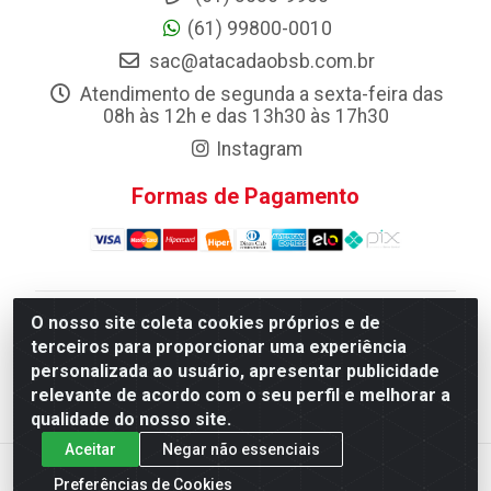
(61) 99800-0010
sac@atacadaobsb.com.br
Atendimento de segunda a sexta-feira das
08h às 12h e das 13h30 às 17h30
Instagram
Formas de Pagamento
O nosso site coleta cookies próprios e de
Atacadao da Limpeza F. Pereira Queiroz Comercio e
terceiros para proporcionar uma experiência
Distribuicao LTDA - Quadra Qi 10 Lotes 39 e, 41 - Setor
personalizada ao usuário, apresentar publicidade
Industrial (Taguatinga), Brasília/DF - CEP 72.135-100 -
relevante de acordo com o seu perfil e melhorar a
CNPJ 13.184.675/0001-80
qualidade do nosso site.
Aceitar
Negar não essenciais
Preferências de Cookies