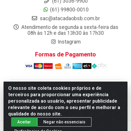
(61) 3036-9900
(61) 99800-0010
sac@atacadaobsb.com.br
Atendimento de segunda a sexta-feira das
08h às 12h e das 13h30 às 17h30
Instagram
Formas de Pagamento
O nosso site coleta cookies próprios e de
Atacadao da Limpeza F. Pereira Queiroz Comercio e
terceiros para proporcionar uma experiência
Distribuicao LTDA - Quadra Qi 10 Lotes 39 e, 41 - Setor
personalizada ao usuário, apresentar publicidade
Industrial (Taguatinga), Brasília/DF - CEP 72.135-100 -
relevante de acordo com o seu perfil e melhorar a
CNPJ 13.184.675/0001-80
qualidade do nosso site.
Aceitar
Negar não essenciais