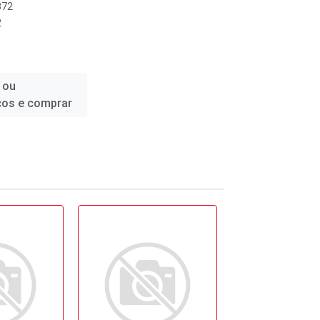
872
2
 ou
ços e comprar