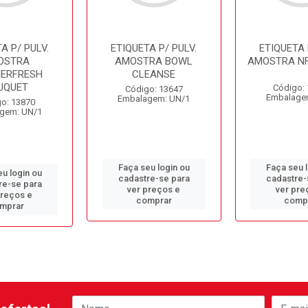
A P/ PULV.
ETIQUETA P/ PULV.
ETIQUETA 
OSTRA
AMOSTRA BOWL
AMOSTRA NF
HERFRESH
CLEANSE
UQUET
Código:
Código: 13647
Embalage
Embalagem: UN/1
o: 13870
gem: UN/1
Faça seu login ou
Faça seu 
u login ou
cadastre-se para
cadastre-
re-se para
ver preços e
ver pre
preços e
comprar
comp
mprar