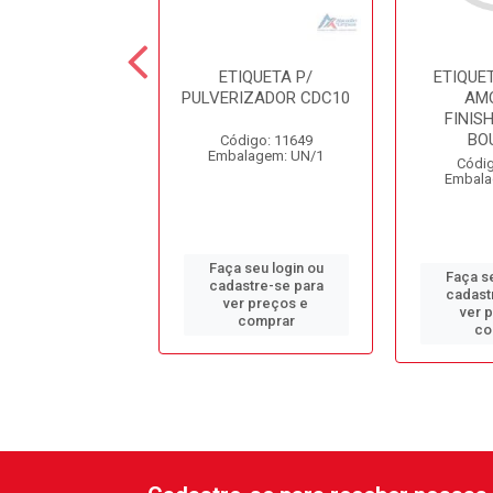
UETA P/ PULV.
ETIQUETA P/
ETIQUET
TRA PEROXY
PULVERIZADOR CDC10
AM
FLOT
FINIS
BO
Código: 11649
digo: 13869
Embalagem: UN/1
alagem: UN/1
Códig
Embala
 seu login ou
Faça seu login ou
Faça se
astre-se para
cadastre-se para
cadast
er preços e
ver preços e
ver 
comprar
comprar
co