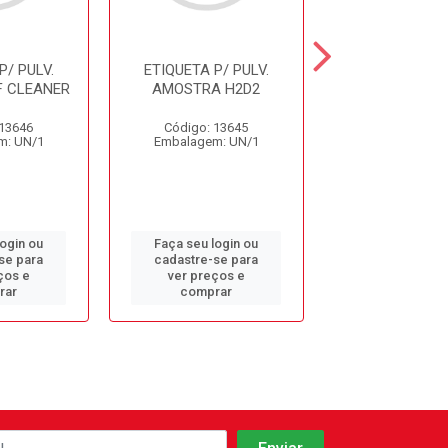
P/ PULV.
ETIQUETA P/ PULV.
ETIQUETA P/ 
 CLEANER
AMOSTRA H2D2
AMOSTRA P
FLOT
 13646
Código: 13645
Código: 13
m: UN/1
Embalagem: UN/1
Embalagem: 
login ou
Faça seu login ou
Faça seu log
se para
cadastre-se para
cadastre-se 
ços e
ver preços e
ver preços
rar
comprar
comprar