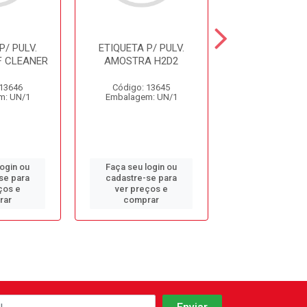
P/ PULV.
ETIQUETA P/ PULV.
ETIQUETA P/ 
 CLEANER
AMOSTRA H2D2
AMOSTR
FINISHERF
BOUQUE
 13646
Código: 13645
m: UN/1
Embalagem: UN/1
Código: 13
Embalagem: 
login ou
Faça seu login ou
Faça seu log
se para
cadastre-se para
cadastre-se 
ços e
ver preços e
ver preços
rar
comprar
comprar