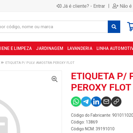
|
Já é cliente? - Entrar
Não é 
IENE E LIMPEZA
JARDINAGEM
LAVANDERIA
LINHA AUTOMOTI
ETIQUETA P/ PULV. AMOSTRA PEROXY FLOT
ETIQUETA P/
PEROXY FLOT
Código do Fabricante: 90101102
Código: 13869
Código NCM: 39191010