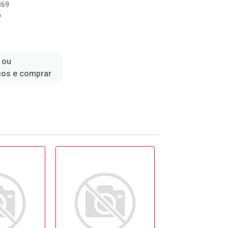
869
9
 ou
ços e comprar