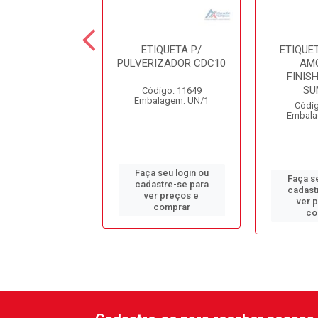
UETA P/ PULV.
ETIQUETA P/
ETIQUET
AMOSTRA
PULVERIZADOR CDC10
AM
ISHERFRESH
FINIS
BOUQUET
SU
Código: 11649
Embalagem: UN/1
digo: 13870
Códig
alagem: UN/1
Embala
Faça seu login ou
 seu login ou
Faça se
cadastre-se para
astre-se para
cadast
ver preços e
er preços e
ver 
comprar
comprar
co