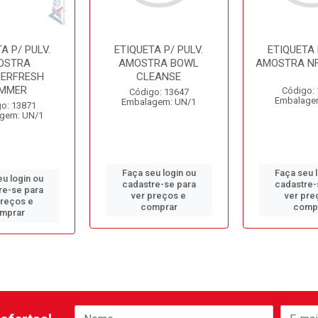
A P/ PULV.
ETIQUETA P/ PULV.
ETIQUETA 
OSTRA
AMOSTRA BOWL
AMOSTRA NF
HERFRESH
CLEANSE
MMER
Código:
Código: 13647
Embalage
Embalagem: UN/1
o: 13871
gem: UN/1
Faça seu login ou
Faça seu 
u login ou
cadastre-se para
cadastre-
re-se para
ver preços e
ver pre
preços e
comprar
comp
mprar