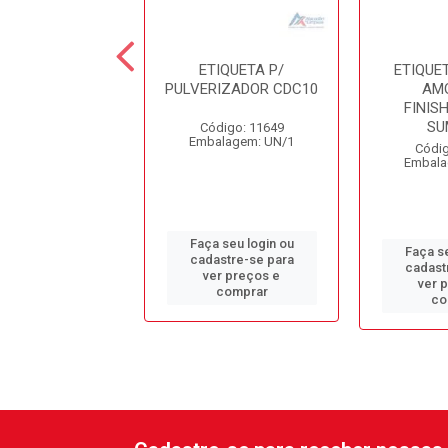
UETA P/ PULV.
ETIQUETA P/
ETIQUET
AMOSTRA
PULVERIZADOR CDC10
AM
ISHERFRESH
FINIS
BOUQUET
SU
Código: 11649
Embalagem: UN/1
digo: 13870
Códig
alagem: UN/1
Embala
Faça seu login ou
 seu login ou
Faça se
cadastre-se para
astre-se para
cadast
ver preços e
er preços e
ver 
comprar
comprar
co