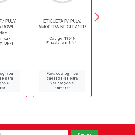
P/ PULV.
ETIQUETA P/ PULV.
ETIQUETA P/ 
A BOWL
AMOSTRA NF CLEANER
AMOSTR
NSE
FINISHERF
BOUQUE
Código: 13646
 13647
Embalagem: UN/1
m: UN/1
Código: 13
Embalagem: 
login ou
Faça seu login ou
Faça seu log
se para
cadastre-se para
cadastre-se 
ços e
ver preços e
ver preços
rar
comprar
comprar