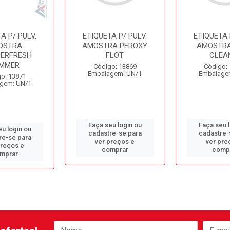
A P/ PULV.
ETIQUETA P/ PULV.
ETIQUETA 
OSTRA
AMOSTRA PEROXY
AMOSTR
HERFRESH
FLOT
CLEA
MMER
Código: 13869
Código:
Embalagem: UN/1
Embalage
o: 13871
gem: UN/1
Faça seu login ou
Faça seu 
u login ou
cadastre-se para
cadastre-
re-se para
ver preços e
ver pre
preços e
comprar
comp
mprar