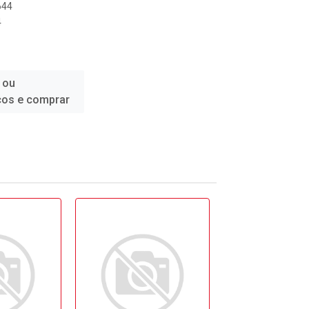
644
4
 ou
ços e comprar