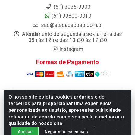
(61) 3036-9900
(61) 99800-0010
sac@atacadaobsb.com.br
Atendimento de segunda a sexta-feira das
08h às 12h e das 13h30 às 17h30
Instagram
Formas de Pagamento
O nosso site coleta cookies próprios e de
Atacadao da Limpeza F. Pereira Queiroz Comercio e
terceiros para proporcionar uma experiência
Distribuicao LTDA - Quadra Qi 10 Lotes 39 e, 41 - Setor
personalizada ao usuário, apresentar publicidade
Industrial (Taguatinga), Brasília/DF - CEP 72.135-100 -
relevante de acordo com o seu perfil e melhorar a
CNPJ 13.184.675/0001-80
qualidade do nosso site.
Aceitar
Negar não essenciais