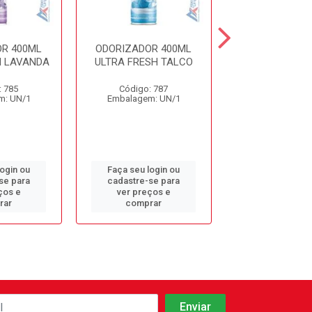
R 400ML
ODORIZADOR 400ML
ODORIZADOR 
H LAVANDA
ULTRA FRESH TALCO
CHA BRANCO L
: 785
Código: 787
Código: 12
m: UN/1
Embalagem: UN/1
Embalagem: 
login ou
Faça seu login ou
Faça seu log
se para
cadastre-se para
cadastre-se 
ços e
ver preços e
ver preços
rar
comprar
comprar