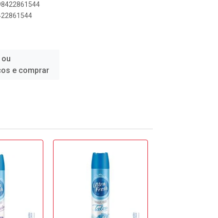
898422861544
8422861544
 ou
ços e comprar