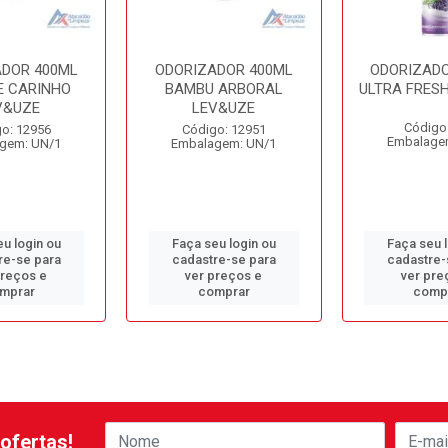
ADOR 400ML
ODORIZADOR 400ML
ODORIZADO
E CARINHO
BAMBU ARBORAL
ULTRA FRES
V&UZE
LEV&UZE
Código
o: 12956
Código: 12951
Embalage
gem: UN/1
Embalagem: UN/1
u login ou
Faça seu login ou
Faça seu 
re-se para
cadastre-se para
cadastre-
preços e
ver preços e
ver pre
mprar
comprar
comp
ofertas!