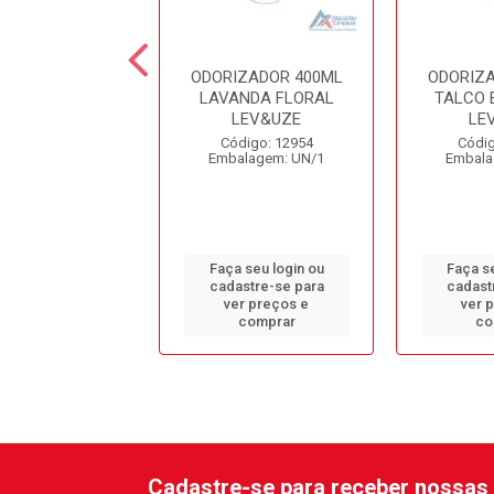
IZADOR 400ML
ODORIZADOR 400ML
ODORIZ
ANCO LEV&UZE
LAVANDA FLORAL
TALCO 
LEV&UZE
LE
digo: 12957
Código: 12954
Códig
alagem: UN/1
Embalagem: UN/1
Embala
 seu login ou
Faça seu login ou
Faça se
astre-se para
cadastre-se para
cadast
er preços e
ver preços e
ver 
comprar
comprar
co
Cadastre-se para receber nossas 