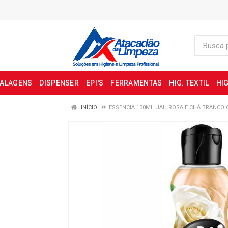
BALAGENS
DISPENSER
EPI'S
FERRAMENTAS
HIG. TEXTIL
HIG
INÍCIO
ESSENCIA 130ML UAU ROSA E CHÁ BRANCO