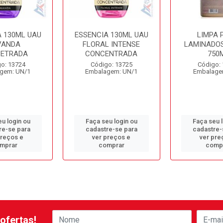
A 130ML UAU
ESSENCIA 130ML UAU
LIMPA 
VANDA
FLORAL INTENSE
LAMINADOS
ETRADA
CONCENTRADA
750
o: 13724
Código: 13725
Código:
gem: UN/1
Embalagem: UN/1
Embalage
u login ou
Faça seu login ou
Faça seu 
re-se para
cadastre-se para
cadastre-
preços e
ver preços e
ver pre
mprar
comprar
comp
ofertas!