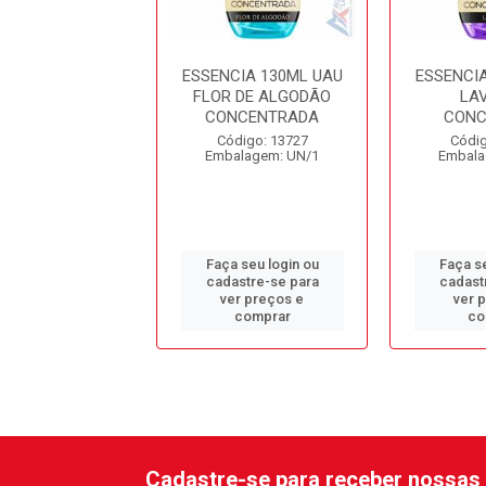
MPA PISOS
ESSENCIA 130ML UAU
ESSENCI
NADOS AZULIM
FLOR DE ALGODÃO
LA
750ML
CONCENTRADA
CONC
digo: 12585
Código: 13727
Códig
alagem: FR/1
Embalagem: UN/1
Embala
 seu login ou
Faça seu login ou
Faça se
astre-se para
cadastre-se para
cadast
er preços e
ver preços e
ver 
comprar
comprar
co
Cadastre-se para receber nossas 