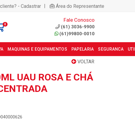
|
cliente? - Cadastrar
Área do Representante
Fale Conosco
0
(61) 3036-9900
(61)99800-0010
VA
MAQUINAS E EQUIPAMENTOS
PAPELARIA
SEGURANCA
UT
VOLTAR
0ML UAU ROSA E CHÁ
CENTRADA
00040000626