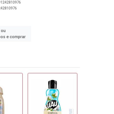
891242810976
1242810976
 ou
ços e comprar