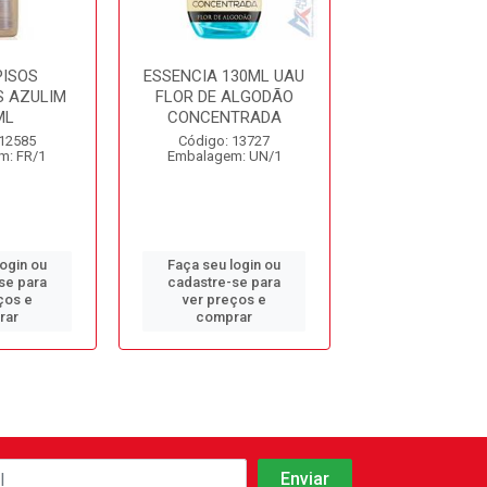
PISOS
ESSENCIA 130ML UAU
ESSENCIA 130
 AZULIM
FLOR DE ALGODÃO
LAVAND
ML
CONCENTRADA
CONCETR
 12585
Código: 13727
Código: 13
m: FR/1
Embalagem: UN/1
Embalagem: 
login ou
Faça seu login ou
Faça seu log
se para
cadastre-se para
cadastre-se 
ços e
ver preços e
ver preços
rar
comprar
comprar