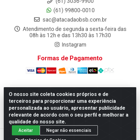
(61) 3036-9900
(61) 99800-0010
sac@atacadaobsb.com.br
Atendimento de segunda a sexta-feira das
08h às 12h e das 13h30 às 17h30
Instagram
Formas de Pagamento
O nosso site coleta cookies próprios e de
Atacadao da Limpeza F. Pereira Queiroz Comercio e
terceiros para proporcionar uma experiência
Distribuicao LTDA - Quadra Qi 10 Lotes 39 e, 41 - Setor
personalizada ao usuário, apresentar publicidade
Industrial (Taguatinga), Brasília/DF - CEP 72.135-100 -
relevante de acordo com o seu perfil e melhorar a
CNPJ 13.184.675/0001-80
qualidade do nosso site.
Aceitar
Negar não essenciais