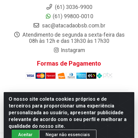
(61) 3036-9900
(61) 99800-0010
sac@atacadaobsb.com.br
Atendimento de segunda a sexta-feira das
08h às 12h e das 13h30 às 17h30
Instagram
Formas de Pagamento
O nosso site coleta cookies próprios e de
Atacadao da Limpeza F. Pereira Queiroz Comercio e
terceiros para proporcionar uma experiência
Distribuicao LTDA - Quadra Qi 10 Lotes 39 e, 41 - Setor
personalizada ao usuário, apresentar publicidade
Industrial (Taguatinga), Brasília/DF - CEP 72.135-100 -
relevante de acordo com o seu perfil e melhorar a
CNPJ 13.184.675/0001-80
qualidade do nosso site.
Aceitar
Negar não essenciais