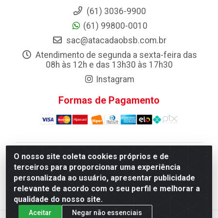
(61) 3036-9900
(61) 99800-0010
sac@atacadaobsb.com.br
Atendimento de segunda a sexta-feira das
08h às 12h e das 13h30 às 17h30
Instagram
Formas de Pagamento
O nosso site coleta cookies próprios e de
Atacadao da Limpeza F. Pereira Queiroz Comercio e
terceiros para proporcionar uma experiência
Distribuicao LTDA - Quadra Qi 10 Lotes 39 e, 41 - Setor
personalizada ao usuário, apresentar publicidade
Industrial (Taguatinga), Brasília/DF - CEP 72.135-100 -
relevante de acordo com o seu perfil e melhorar a
CNPJ 13.184.675/0001-80
qualidade do nosso site.
Aceitar
Negar não essenciais