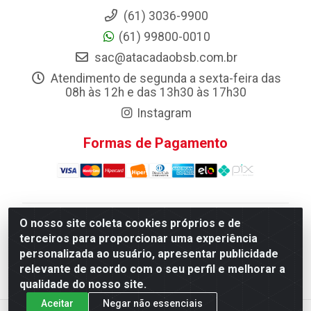
(61) 3036-9900
(61) 99800-0010
sac@atacadaobsb.com.br
Atendimento de segunda a sexta-feira das
08h às 12h e das 13h30 às 17h30
Instagram
Formas de Pagamento
O nosso site coleta cookies próprios e de
Atacadao da Limpeza F. Pereira Queiroz Comercio e
terceiros para proporcionar uma experiência
Distribuicao LTDA - Quadra Qi 10 Lotes 39 e, 41 - Setor
personalizada ao usuário, apresentar publicidade
Industrial (Taguatinga), Brasília/DF - CEP 72.135-100 -
relevante de acordo com o seu perfil e melhorar a
CNPJ 13.184.675/0001-80
qualidade do nosso site.
Aceitar
Negar não essenciais