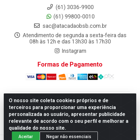
(61) 3036-9900
(61) 99800-0010
sac@atacadaobsb.com.br
Atendimento de segunda a sexta-feira das
08h às 12h e das 13h30 às 17h30
Instagram
Formas de Pagamento
O nosso site coleta cookies próprios e de
Atacadao da Limpeza F. Pereira Queiroz Comercio e
terceiros para proporcionar uma experiência
Distribuicao LTDA - Quadra Qi 10 Lotes 39 e, 41 - Setor
personalizada ao usuário, apresentar publicidade
Industrial (Taguatinga), Brasília/DF - CEP 72.135-100 -
relevante de acordo com o seu perfil e melhorar a
CNPJ 13.184.675/0001-80
qualidade do nosso site.
Aceitar
Negar não essenciais