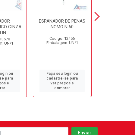
ADOR
ESPANADOR DE PENAS
ESPANADOR EL
ICO CINZA
NOMO N 60
CB RETO 
TIN
BRALIMP
Código: 12456
 13678
Código: 15
Embalagem: UN/1
m: UN/1
Embalagem: 
login ou
Faça seu login ou
Faça seu log
se para
cadastre-se para
cadastre-se 
ços e
ver preços e
ver preços
rar
comprar
comprar