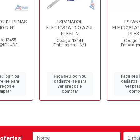
OR DE PENAS
ESPANADOR
ESPAN
O N 50
ELETROSTATICO AZUL
ELETROSTAT
PLESTIN
PLES
o: 12455
Código: 13444
Código:
gem: UN/1
Embalagem: UN/1
Embalage
u login ou
Faça seu login ou
Faça seu 
re-se para
cadastre-se para
cadastre-
preços e
ver preços e
ver pre
mprar
comprar
comp
ofertas!